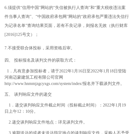
6
.
须提供
“信用中国”网站的“失信被执行人查询”和“重大税收违法案
件当事人查询”、“中国政府承包网”网站的“政府承包严重违法失信行
为记录名单”查询结果页面，若有不良记录，则报名无效（执行财库
[2016]125
号文）；
7
.
不接受联合体投标，采用资格后审。
四
、
投标报名及谈判文件的获取方式：
1
．
凡有意参加投标者，请于
2022
年
1月1
6
日至
2022
年
1月1
8
日
登陆
河南迈蒙建筑工程有限公司
官网
http://www.hnmmjzgcyxgs.com/system/index/报名
并下载谈判文件
。
五、
谈判响应文件的递交
1．递交谈判响应文件截止时间（投标截止时间）：
2022年1月1
9
日上午
12
：
1
0分。
2.递交谈判响应文件地点：
详见谈判文件。
3.逾期送达的或者未送达指定地点的谈判响应文件，采购人不予受