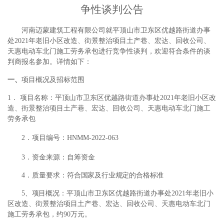
争性谈判公告
河南迈蒙建筑工
程有限公司就
平顶山市卫东区
优越路
街道办事
处
2021年老旧小区改造、街景整治项目
土产巷、宏达、回收公司、
天惠电动车北门
施工劳务承包
进行竞争性谈判，欢迎符合条件的谈
判商报名参加。详情如下：
一、
项目概况及招标范围
1．
项目名称：
平顶山市卫东区优越路街道办事处
2021年老旧小区改
造、街景整治项目
土产巷、宏达、回收公司、天惠电动车北门
施工
劳务承包
2．项目
编号：
HNMM-2022-0
63
3．资金来源：自筹资金
4．
质量要求：
符合国家及行业规定的合格标准
5
、项目概况：
平顶山市卫东区
优越路
街道办事处
2021年老旧小
区改造、街景整治项目
土产巷、宏达、回收公司、天惠电动车北门
施工劳务承包，
约
90
万元。